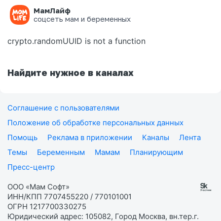
МамЛайф
Ошибка на странице
соцсеть мам и беременных
crypto.randomUUID is not a function
Найдите нужное в каналах
Соглашение с пользователями
Положение об обработке персональных данных
Помощь
Реклама в приложении
Каналы
Лента
Темы
Беременным
Мамам
Планирующим
Пресс-центр
ООО «Мам Софт»
ИНН/КПП 7707455220 / 770101001
ОГРН 1217700330275
Юридический адрес: 105082, Город Москва, вн.тер.г.