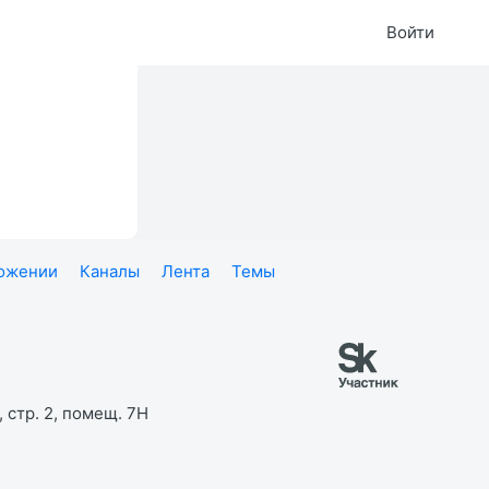
Войти
ложении
Каналы
Лента
Темы
 стр. 2, помещ. 7Н