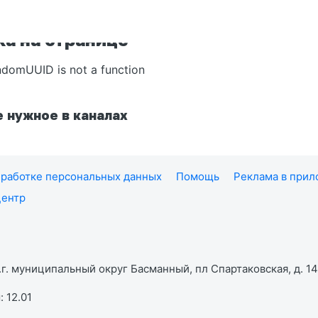
а на странице
ndomUUID is not a function
 нужное в каналах
работке персональных данных
Помощь
Реклама в при
центр
г. муниципальный округ Басманный, пл Спартаковская, д. 14,
 12.01