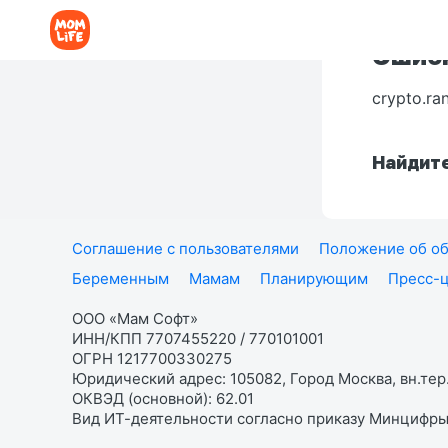
Ошибк
crypto.ra
Найдите
Соглашение с пользователями
Положение об об
Беременным
Мамам
Планирующим
Пресс-
ООО «Мам Софт»
ИНН/КПП 7707455220 / 770101001
ОГРН 1217700330275
Юридический адрес: 105082, Город Москва, вн.тер.
ОКВЭД (основной): 62.01
Вид ИТ-деятельности согласно приказу Минцифры: