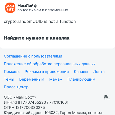
МамЛайф
Ошибка на странице
соцсеть мам и беременных
crypto.randomUUID is not a function
Найдите нужное в каналах
Соглашение с пользователями
Положение об обработке персональных данных
Помощь
Реклама в приложении
Каналы
Лента
Темы
Беременным
Мамам
Планирующим
Пресс-центр
ООО «Мам Софт»
ИНН/КПП 7707455220 / 770101001
ОГРН 1217700330275
Юридический адрес: 105082, Город Москва, вн.тер.г.