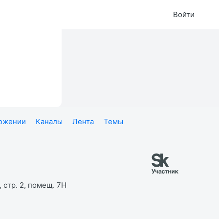
Войти
ложении
Каналы
Лента
Темы
 стр. 2, помещ. 7Н