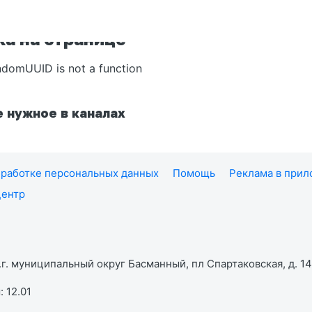
а на странице
ndomUUID is not a function
 нужное в каналах
работке персональных данных
Помощь
Реклама в при
центр
г. муниципальный округ Басманный, пл Спартаковская, д. 14,
 12.01