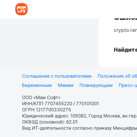
Ошибк
crypto.ra
Найдите
Соглашение с пользователями
Положение об об
Беременным
Мамам
Планирующим
Пресс-
ООО «Мам Софт»
ИНН/КПП 7707455220 / 770101001
ОГРН 1217700330275
Юридический адрес: 105082, Город Москва, вн.тер.
ОКВЭД (основной): 62.01
Вид ИТ-деятельности согласно приказу Минцифры: