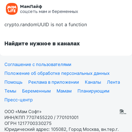
МамЛайф
Ошибка на странице
соцсеть мам и беременных
crypto.randomUUID is not a function
Найдите нужное в каналах
Соглашение с пользователями
Положение об обработке персональных данных
Помощь
Реклама в приложении
Каналы
Лента
Темы
Беременным
Мамам
Планирующим
Пресс-центр
ООО «Мам Софт»
ИНН/КПП 7707455220 / 770101001
ОГРН 1217700330275
Юридический адрес: 105082, Город Москва, вн.тер.г.