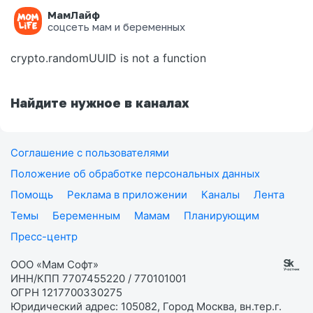
МамЛайф
Ошибка на странице
соцсеть мам и беременных
crypto.randomUUID is not a function
Найдите нужное в каналах
Соглашение с пользователями
Положение об обработке персональных данных
Помощь
Реклама в приложении
Каналы
Лента
Темы
Беременным
Мамам
Планирующим
Пресс-центр
ООО «Мам Софт»
ИНН/КПП 7707455220 / 770101001
ОГРН 1217700330275
Юридический адрес: 105082, Город Москва, вн.тер.г.