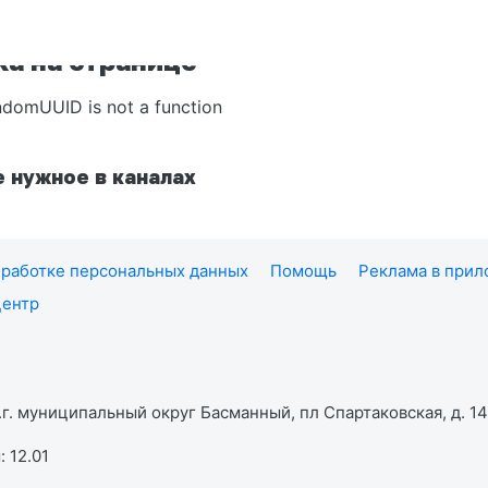
а на странице
ndomUUID is not a function
 нужное в каналах
работке персональных данных
Помощь
Реклама в при
центр
г. муниципальный округ Басманный, пл Спартаковская, д. 14,
 12.01