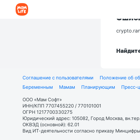
Ошибк
crypto.ra
Найдите
Соглашение с пользователями
Положение об об
Беременным
Мамам
Планирующим
Пресс-
ООО «Мам Софт»
ИНН/КПП 7707455220 / 770101001
ОГРН 1217700330275
Юридический адрес: 105082, Город Москва, вн.тер.
ОКВЭД (основной): 62.01
Вид ИТ-деятельности согласно приказу Минцифры: