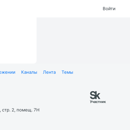
Войти
ложении
Каналы
Лента
Темы
 стр. 2, помещ. 7Н