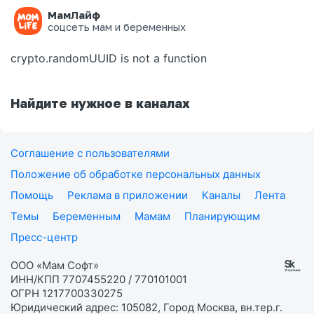
МамЛайф
Ошибка на странице
соцсеть мам и беременных
crypto.randomUUID is not a function
Найдите нужное в каналах
Соглашение с пользователями
Положение об обработке персональных данных
Помощь
Реклама в приложении
Каналы
Лента
Темы
Беременным
Мамам
Планирующим
Пресс-центр
ООО «Мам Софт»
ИНН/КПП 7707455220 / 770101001
ОГРН 1217700330275
Юридический адрес: 105082, Город Москва, вн.тер.г.