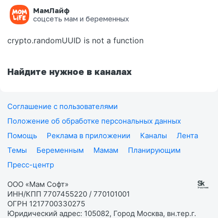
МамЛайф
Ошибка на странице
соцсеть мам и беременных
crypto.randomUUID is not a function
Найдите нужное в каналах
Соглашение с пользователями
Положение об обработке персональных данных
Помощь
Реклама в приложении
Каналы
Лента
Темы
Беременным
Мамам
Планирующим
Пресс-центр
ООО «Мам Софт»
ИНН/КПП 7707455220 / 770101001
ОГРН 1217700330275
Юридический адрес: 105082, Город Москва, вн.тер.г.