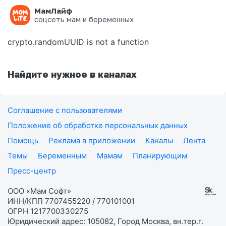
МамЛайф
Ошибка на странице
соцсеть мам и беременных
crypto.randomUUID is not a function
Найдите нужное в каналах
Соглашение с пользователями
Положение об обработке персональных данных
Помощь
Реклама в приложении
Каналы
Лента
Темы
Беременным
Мамам
Планирующим
Пресс-центр
ООО «Мам Софт»
ИНН/КПП 7707455220 / 770101001
ОГРН 1217700330275
Юридический адрес: 105082, Город Москва, вн.тер.г.