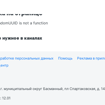
а на странице
ndomUUID is not a function
 нужное в каналах
работке персональных данных
Помощь
Реклама в при
центр
г. муниципальный округ Басманный, пл Спартаковская, д. 14,
 12.01