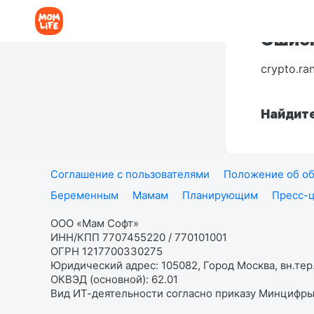
Ошибк
crypto.ra
Найдите
Соглашение с пользователями
Положение об об
Беременным
Мамам
Планирующим
Пресс-
ООО «Мам Софт»
ИНН/КПП 7707455220 / 770101001
ОГРН 1217700330275
Юридический адрес: 105082, Город Москва, вн.тер.
ОКВЭД (основной): 62.01
Вид ИТ-деятельности согласно приказу Минцифры: