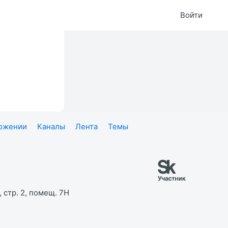
Войти
ложении
Каналы
Лента
Темы
 стр. 2, помещ. 7Н