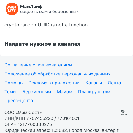
МамЛайф
Ошибка на странице
соцсеть мам и беременных
crypto.randomUUID is not a function
Найдите нужное в каналах
Соглашение с пользователями
Положение об обработке персональных данных
Помощь
Реклама в приложении
Каналы
Лента
Темы
Беременным
Мамам
Планирующим
Пресс-центр
ООО «Мам Софт»
ИНН/КПП 7707455220 / 770101001
ОГРН 1217700330275
Юридический адрес: 105082, Город Москва, вн.тер.г.