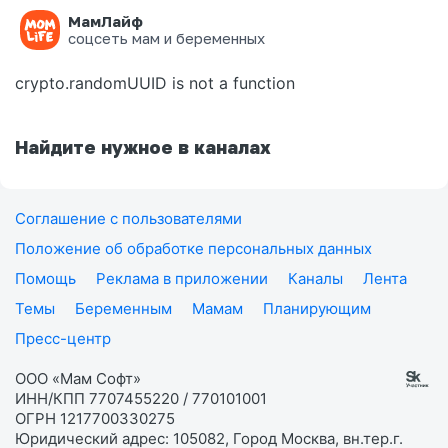
МамЛайф
Ошибка на странице
соцсеть мам и беременных
crypto.randomUUID is not a function
Найдите нужное в каналах
Соглашение с пользователями
Положение об обработке персональных данных
Помощь
Реклама в приложении
Каналы
Лента
Темы
Беременным
Мамам
Планирующим
Пресс-центр
ООО «Мам Софт»
ИНН/КПП 7707455220 / 770101001
ОГРН 1217700330275
Юридический адрес: 105082, Город Москва, вн.тер.г.