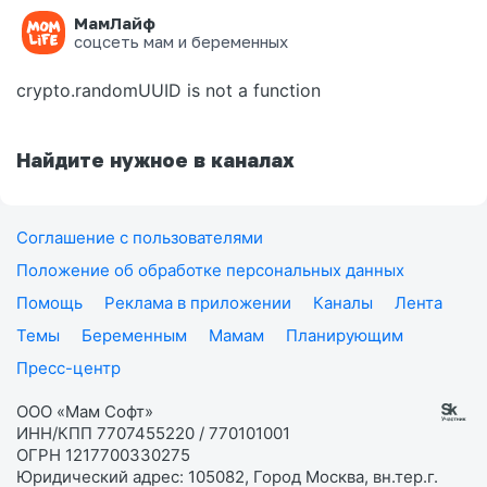
МамЛайф
Ошибка на странице
соцсеть мам и беременных
crypto.randomUUID is not a function
Найдите нужное в каналах
Соглашение с пользователями
Положение об обработке персональных данных
Помощь
Реклама в приложении
Каналы
Лента
Темы
Беременным
Мамам
Планирующим
Пресс-центр
ООО «Мам Софт»
ИНН/КПП 7707455220 / 770101001
ОГРН 1217700330275
Юридический адрес: 105082, Город Москва, вн.тер.г.