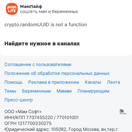
МамЛайф
Ошибка на странице
соцсеть мам и беременных
crypto.randomUUID is not a function
Найдите нужное в каналах
Соглашение с пользователями
Положение об обработке персональных данных
Помощь
Реклама в приложении
Каналы
Лента
Темы
Беременным
Мамам
Планирующим
Пресс-центр
ООО «Мам Софт»
ИНН/КПП 7707455220 / 770101001
ОГРН 1217700330275
Юридический адрес: 105082, Город Москва, вн.тер.г.