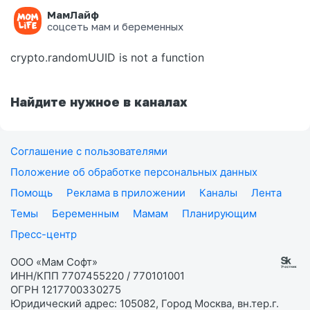
МамЛайф
Ошибка на странице
соцсеть мам и беременных
crypto.randomUUID is not a function
Найдите нужное в каналах
Соглашение с пользователями
Положение об обработке персональных данных
Помощь
Реклама в приложении
Каналы
Лента
Темы
Беременным
Мамам
Планирующим
Пресс-центр
ООО «Мам Софт»
ИНН/КПП 7707455220 / 770101001
ОГРН 1217700330275
Юридический адрес: 105082, Город Москва, вн.тер.г.