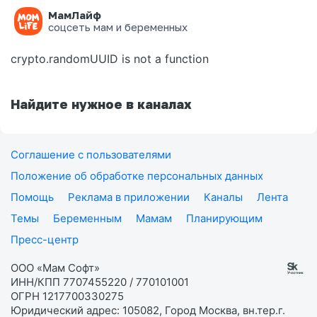
МамЛайф
Ошибка на странице
соцсеть мам и беременных
crypto.randomUUID is not a function
Найдите нужное в каналах
Соглашение с пользователями
Положение об обработке персональных данных
Помощь
Реклама в приложении
Каналы
Лента
Темы
Беременным
Мамам
Планирующим
Пресс-центр
ООО «Мам Софт»
ИНН/КПП 7707455220 / 770101001
ОГРН 1217700330275
Юридический адрес: 105082, Город Москва, вн.тер.г.