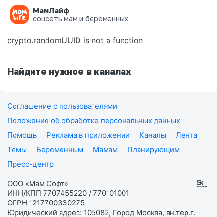
МамЛайф
Ошибка на странице
соцсеть мам и беременных
crypto.randomUUID is not a function
Найдите нужное в каналах
Соглашение с пользователями
Положение об обработке персональных данных
Помощь
Реклама в приложении
Каналы
Лента
Темы
Беременным
Мамам
Планирующим
Пресс-центр
ООО «Мам Софт»
ИНН/КПП 7707455220 / 770101001
ОГРН 1217700330275
Юридический адрес: 105082, Город Москва, вн.тер.г.