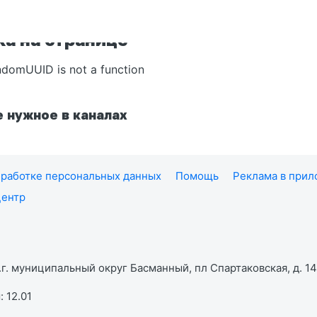
а на странице
ndomUUID is not a function
 нужное в каналах
работке персональных данных
Помощь
Реклама в при
центр
г. муниципальный округ Басманный, пл Спартаковская, д. 14,
 12.01