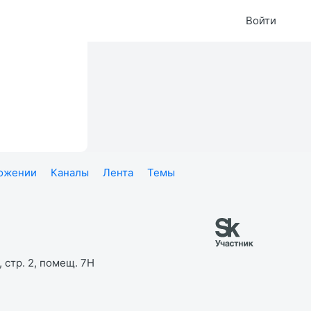
Войти
ложении
Каналы
Лента
Темы
 стр. 2, помещ. 7Н