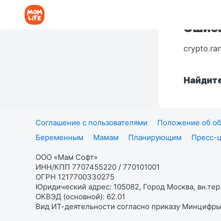
Ошибк
crypto.ra
Найдите
Соглашение с пользователями
Положение об об
Беременным
Мамам
Планирующим
Пресс-
ООО «Мам Софт»
ИНН/КПП 7707455220 / 770101001
ОГРН 1217700330275
Юридический адрес: 105082, Город Москва, вн.тер.
ОКВЭД (основной): 62.01
Вид ИТ-деятельности согласно приказу Минцифры: