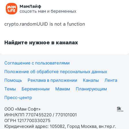
МамЛайф
Ошибка на странице
соцсеть мам и беременных
crypto.randomUUID is not a function
Найдите нужное в каналах
Соглашение с пользователями
Положение об обработке персональных данных
Помощь
Реклама в приложении
Каналы
Лента
Темы
Беременным
Мамам
Планирующим
Пресс-центр
ООО «Мам Софт»
ИНН/КПП 7707455220 / 770101001
ОГРН 1217700330275
Юридический адрес: 105082, Город Москва, вн.тер.г.