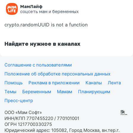
МамЛайф
Ошибка на странице
соцсеть мам и беременных
crypto.randomUUID is not a function
Найдите нужное в каналах
Соглашение с пользователями
Положение об обработке персональных данных
Помощь
Реклама в приложении
Каналы
Лента
Темы
Беременным
Мамам
Планирующим
Пресс-центр
ООО «Мам Софт»
ИНН/КПП 7707455220 / 770101001
ОГРН 1217700330275
Юридический адрес: 105082, Город Москва, вн.тер.г.