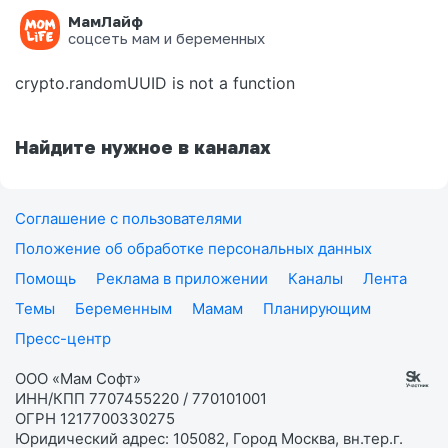
МамЛайф
Ошибка на странице
соцсеть мам и беременных
crypto.randomUUID is not a function
Найдите нужное в каналах
Соглашение с пользователями
Положение об обработке персональных данных
Помощь
Реклама в приложении
Каналы
Лента
Темы
Беременным
Мамам
Планирующим
Пресс-центр
ООО «Мам Софт»
ИНН/КПП 7707455220 / 770101001
ОГРН 1217700330275
Юридический адрес: 105082, Город Москва, вн.тер.г.