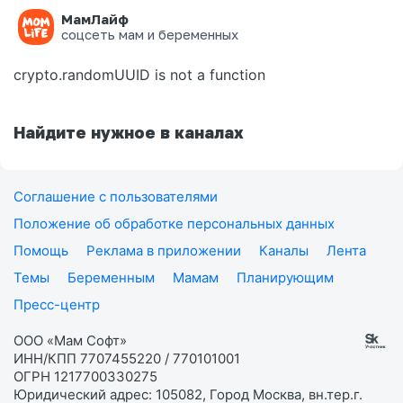
МамЛайф
Ошибка на странице
соцсеть мам и беременных
crypto.randomUUID is not a function
Найдите нужное в каналах
Соглашение с пользователями
Положение об обработке персональных данных
Помощь
Реклама в приложении
Каналы
Лента
Темы
Беременным
Мамам
Планирующим
Пресс-центр
ООО «Мам Софт»
ИНН/КПП 7707455220 / 770101001
ОГРН 1217700330275
Юридический адрес: 105082, Город Москва, вн.тер.г.