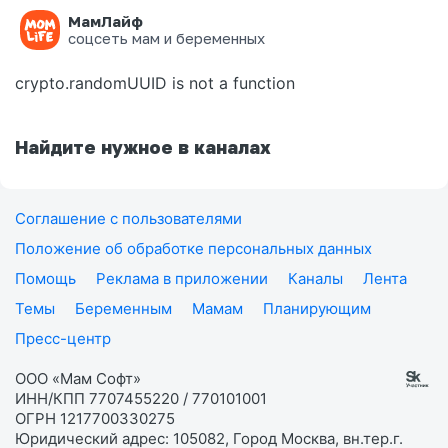
МамЛайф
Ошибка на странице
соцсеть мам и беременных
crypto.randomUUID is not a function
Найдите нужное в каналах
Соглашение с пользователями
Положение об обработке персональных данных
Помощь
Реклама в приложении
Каналы
Лента
Темы
Беременным
Мамам
Планирующим
Пресс-центр
ООО «Мам Софт»
ИНН/КПП 7707455220 / 770101001
ОГРН 1217700330275
Юридический адрес: 105082, Город Москва, вн.тер.г.