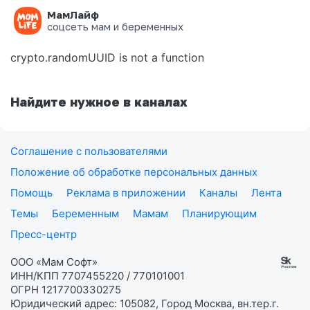
МамЛайф
Ошибка на странице
соцсеть мам и беременных
crypto.randomUUID is not a function
Найдите нужное в каналах
Соглашение с пользователями
Положение об обработке персональных данных
Помощь
Реклама в приложении
Каналы
Лента
Темы
Беременным
Мамам
Планирующим
Пресс-центр
ООО «Мам Софт»
ИНН/КПП 7707455220 / 770101001
ОГРН 1217700330275
Юридический адрес: 105082, Город Москва, вн.тер.г.