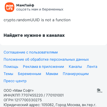
МамЛайф
Ошибка на странице
соцсеть мам и беременных
crypto.randomUUID is not a function
Найдите нужное в каналах
Соглашение с пользователями
Положение об обработке персональных данных
Помощь
Реклама в приложении
Каналы
Лента
Темы
Беременным
Мамам
Планирующим
Пресс-центр
ООО «Мам Софт»
ИНН/КПП 7707455220 / 770101001
ОГРН 1217700330275
Юридический адрес: 105082, Город Москва, вн.тер.г.