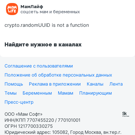
МамЛайф
Ошибка на странице
соцсеть мам и беременных
crypto.randomUUID is not a function
Найдите нужное в каналах
Соглашение с пользователями
Положение об обработке персональных данных
Помощь
Реклама в приложении
Каналы
Лента
Темы
Беременным
Мамам
Планирующим
Пресс-центр
ООО «Мам Софт»
ИНН/КПП 7707455220 / 770101001
ОГРН 1217700330275
Юридический адрес: 105082, Город Москва, вн.тер.г.