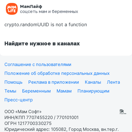
МамЛайф
Ошибка на странице
соцсеть мам и беременных
crypto.randomUUID is not a function
Найдите нужное в каналах
Соглашение с пользователями
Положение об обработке персональных данных
Помощь
Реклама в приложении
Каналы
Лента
Темы
Беременным
Мамам
Планирующим
Пресс-центр
ООО «Мам Софт»
ИНН/КПП 7707455220 / 770101001
ОГРН 1217700330275
Юридический адрес: 105082, Город Москва, вн.тер.г.