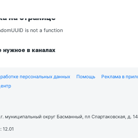
а на странице
ndomUUID is not a function
 нужное в каналах
работке персональных данных
Помощь
Реклама в при
центр
г. муниципальный округ Басманный, пл Спартаковская, д. 14,
 12.01