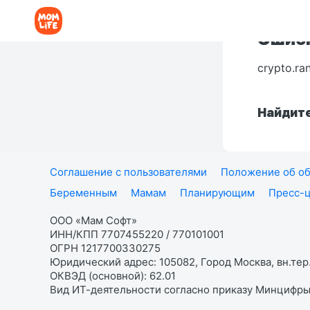
Ошибк
crypto.ra
Найдите
Соглашение с пользователями
Положение об об
Беременным
Мамам
Планирующим
Пресс-
ООО «Мам Софт»
ИНН/КПП 7707455220 / 770101001
ОГРН 1217700330275
Юридический адрес: 105082, Город Москва, вн.тер.
ОКВЭД (основной): 62.01
Вид ИТ-деятельности согласно приказу Минцифры: