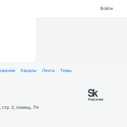
Войти
ложении
Каналы
Лента
Темы
 стр. 2, помещ. 7Н