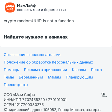
МамЛайф
Ошибка на странице
соцсеть мам и беременных
crypto.randomUUID is not a function
Найдите нужное в каналах
Соглашение с пользователями
Положение об обработке персональных данных
Помощь
Реклама в приложении
Каналы
Лента
Темы
Беременным
Мамам
Планирующим
Пресс-центр
ООО «Мам Софт»
ИНН/КПП 7707455220 / 770101001
ОГРН 1217700330275
Юридический адрес: 105082, Город Москва, вн.тер.г.