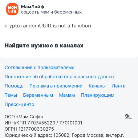
МамЛайф
Ошибка на странице
соцсеть мам и беременных
crypto.randomUUID is not a function
Найдите нужное в каналах
Соглашение с пользователями
Положение об обработке персональных данных
Помощь
Реклама в приложении
Каналы
Лента
Темы
Беременным
Мамам
Планирующим
Пресс-центр
ООО «Мам Софт»
ИНН/КПП 7707455220 / 770101001
ОГРН 1217700330275
Юридический адрес: 105082, Город Москва, вн.тер.г.