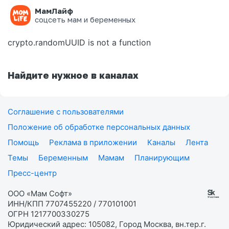
МамЛайф
Ошибка на странице
соцсеть мам и беременных
crypto.randomUUID is not a function
Найдите нужное в каналах
Соглашение с пользователями
Положение об обработке персональных данных
Помощь
Реклама в приложении
Каналы
Лента
Темы
Беременным
Мамам
Планирующим
Пресс-центр
ООО «Мам Софт»
ИНН/КПП 7707455220 / 770101001
ОГРН 1217700330275
Юридический адрес: 105082, Город Москва, вн.тер.г.