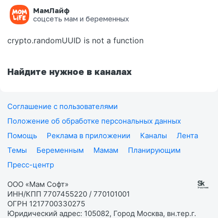
МамЛайф
Ошибка на странице
соцсеть мам и беременных
crypto.randomUUID is not a function
Найдите нужное в каналах
Соглашение с пользователями
Положение об обработке персональных данных
Помощь
Реклама в приложении
Каналы
Лента
Темы
Беременным
Мамам
Планирующим
Пресс-центр
ООО «Мам Софт»
ИНН/КПП 7707455220 / 770101001
ОГРН 1217700330275
Юридический адрес: 105082, Город Москва, вн.тер.г.