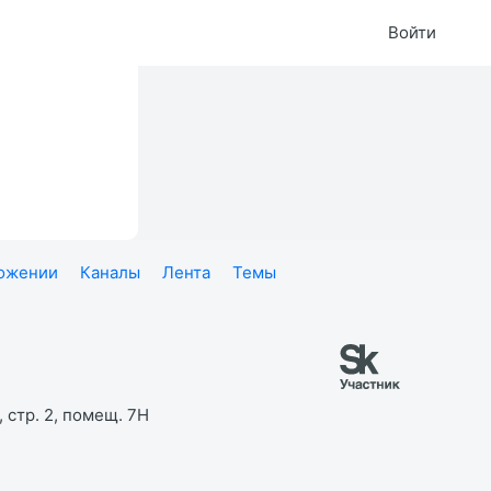
Войти
ложении
Каналы
Лента
Темы
 стр. 2, помещ. 7Н