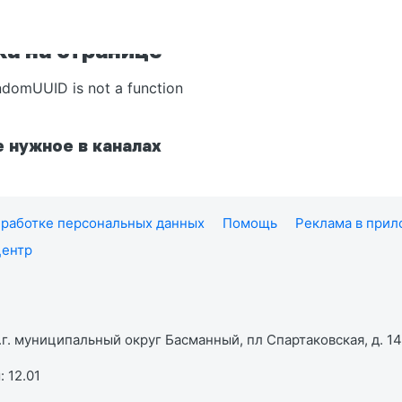
а на странице
ndomUUID is not a function
 нужное в каналах
работке персональных данных
Помощь
Реклама в при
центр
г. муниципальный округ Басманный, пл Спартаковская, д. 14,
 12.01