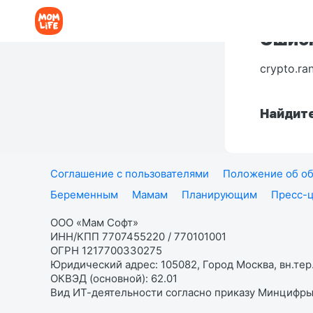
Ошибк
crypto.ra
Найдите
Соглашение с пользователями
Положение об об
Беременным
Мамам
Планирующим
Пресс-
ООО «Мам Софт»
ИНН/КПП 7707455220 / 770101001
ОГРН 1217700330275
Юридический адрес: 105082, Город Москва, вн.тер.
ОКВЭД (основной): 62.01
Вид ИТ-деятельности согласно приказу Минцифры: