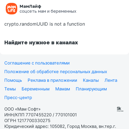
МамЛайф
Ошибка на странице
соцсеть мам и беременных
crypto.randomUUID is not a function
Найдите нужное в каналах
Соглашение с пользователями
Положение об обработке персональных данных
Помощь
Реклама в приложении
Каналы
Лента
Темы
Беременным
Мамам
Планирующим
Пресс-центр
ООО «Мам Софт»
ИНН/КПП 7707455220 / 770101001
ОГРН 1217700330275
Юридический адрес: 105082, Город Москва, вн.тер.г.