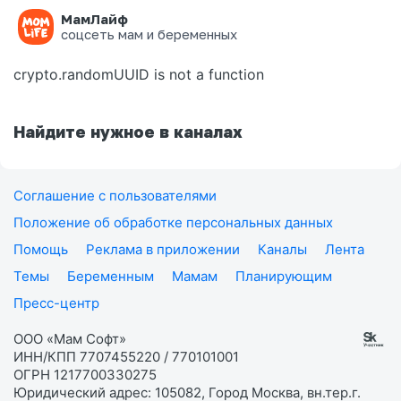
МамЛайф
Ошибка на странице
соцсеть мам и беременных
crypto.randomUUID is not a function
Найдите нужное в каналах
Соглашение с пользователями
Положение об обработке персональных данных
Помощь
Реклама в приложении
Каналы
Лента
Темы
Беременным
Мамам
Планирующим
Пресс-центр
ООО «Мам Софт»
ИНН/КПП 7707455220 / 770101001
ОГРН 1217700330275
Юридический адрес: 105082, Город Москва, вн.тер.г.