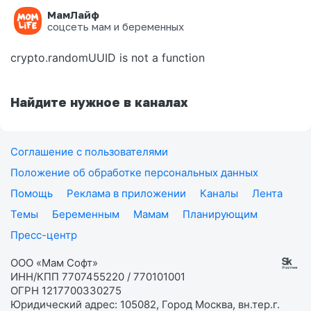
МамЛайф
Ошибка на странице
соцсеть мам и беременных
crypto.randomUUID is not a function
Найдите нужное в каналах
Соглашение с пользователями
Положение об обработке персональных данных
Помощь
Реклама в приложении
Каналы
Лента
Темы
Беременным
Мамам
Планирующим
Пресс-центр
ООО «Мам Софт»
ИНН/КПП 7707455220 / 770101001
ОГРН 1217700330275
Юридический адрес: 105082, Город Москва, вн.тер.г.