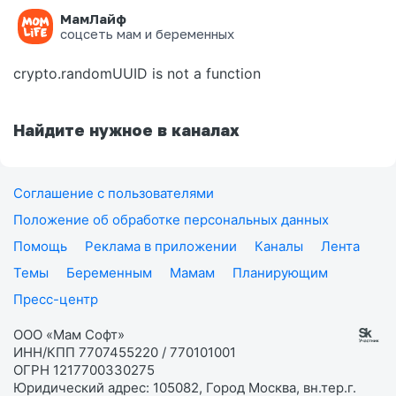
МамЛайф
Ошибка на странице
соцсеть мам и беременных
crypto.randomUUID is not a function
Найдите нужное в каналах
Соглашение с пользователями
Положение об обработке персональных данных
Помощь
Реклама в приложении
Каналы
Лента
Темы
Беременным
Мамам
Планирующим
Пресс-центр
ООО «Мам Софт»
ИНН/КПП 7707455220 / 770101001
ОГРН 1217700330275
Юридический адрес: 105082, Город Москва, вн.тер.г.