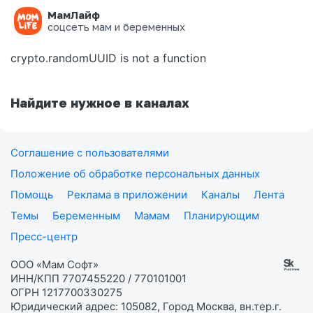
МамЛайф
Ошибка на странице
соцсеть мам и беременных
crypto.randomUUID is not a function
Найдите нужное в каналах
Соглашение с пользователями
Положение об обработке персональных данных
Помощь
Реклама в приложении
Каналы
Лента
Темы
Беременным
Мамам
Планирующим
Пресс-центр
ООО «Мам Софт»
ИНН/КПП 7707455220 / 770101001
ОГРН 1217700330275
Юридический адрес: 105082, Город Москва, вн.тер.г.