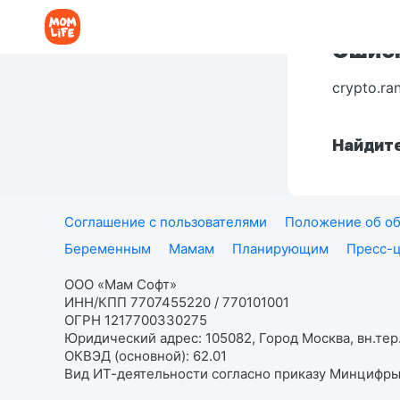
Ошибк
crypto.ra
Найдите
Соглашение с пользователями
Положение об об
Беременным
Мамам
Планирующим
Пресс-
ООО «Мам Софт»
ИНН/КПП 7707455220 / 770101001
ОГРН 1217700330275
Юридический адрес: 105082, Город Москва, вн.тер.
ОКВЭД (основной): 62.01
Вид ИТ-деятельности согласно приказу Минцифры: