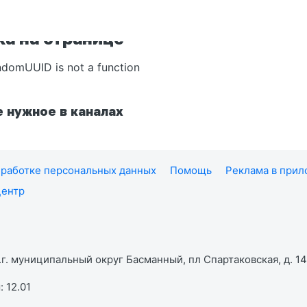
а на странице
ndomUUID is not a function
 нужное в каналах
работке персональных данных
Помощь
Реклама в при
центр
г. муниципальный округ Басманный, пл Спартаковская, д. 14,
 12.01