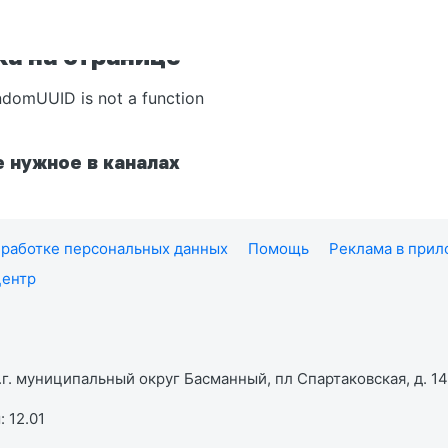
а на странице
ndomUUID is not a function
 нужное в каналах
работке персональных данных
Помощь
Реклама в при
центр
г. муниципальный округ Басманный, пл Спартаковская, д. 14,
 12.01