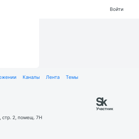
Войти
ложении
Каналы
Лента
Темы
 стр. 2, помещ. 7Н