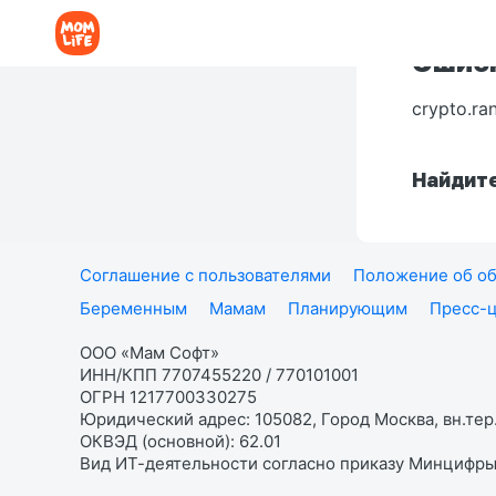
Ошибк
crypto.ra
Найдите
Соглашение с пользователями
Положение об об
Беременным
Мамам
Планирующим
Пресс-
ООО «Мам Софт»
ИНН/КПП 7707455220 / 770101001
ОГРН 1217700330275
Юридический адрес: 105082, Город Москва, вн.тер.
ОКВЭД (основной): 62.01
Вид ИТ-деятельности согласно приказу Минцифры: