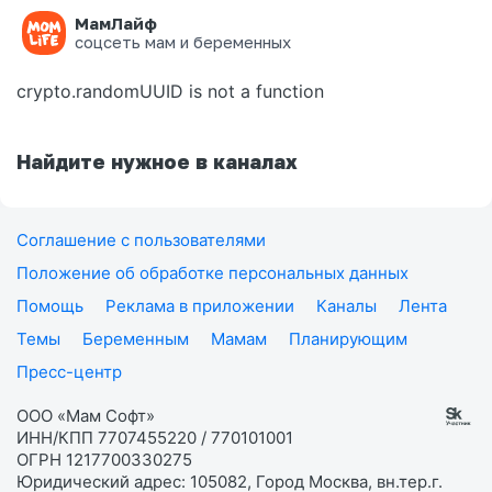
МамЛайф
Ошибка на странице
соцсеть мам и беременных
crypto.randomUUID is not a function
Найдите нужное в каналах
Соглашение с пользователями
Положение об обработке персональных данных
Помощь
Реклама в приложении
Каналы
Лента
Темы
Беременным
Мамам
Планирующим
Пресс-центр
ООО «Мам Софт»
ИНН/КПП 7707455220 / 770101001
ОГРН 1217700330275
Юридический адрес: 105082, Город Москва, вн.тер.г.