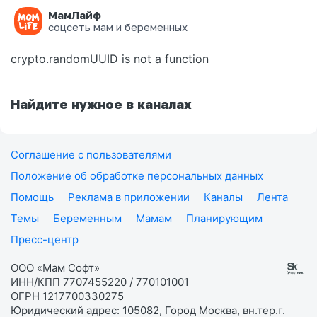
МамЛайф
Ошибка на странице
соцсеть мам и беременных
crypto.randomUUID is not a function
Найдите нужное в каналах
Соглашение с пользователями
Положение об обработке персональных данных
Помощь
Реклама в приложении
Каналы
Лента
Темы
Беременным
Мамам
Планирующим
Пресс-центр
ООО «Мам Софт»
ИНН/КПП 7707455220 / 770101001
ОГРН 1217700330275
Юридический адрес: 105082, Город Москва, вн.тер.г.