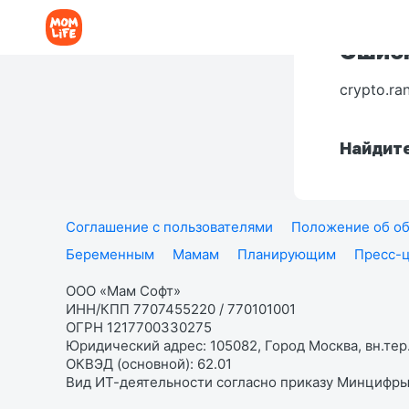
Ошибк
crypto.ra
Найдите
Соглашение с пользователями
Положение об об
Беременным
Мамам
Планирующим
Пресс-
ООО «Мам Софт»
ИНН/КПП 7707455220 / 770101001
ОГРН 1217700330275
Юридический адрес: 105082, Город Москва, вн.тер.
ОКВЭД (основной): 62.01
Вид ИТ-деятельности согласно приказу Минцифры: