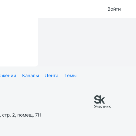
Войти
ложении
Каналы
Лента
Темы
 стр. 2, помещ. 7Н