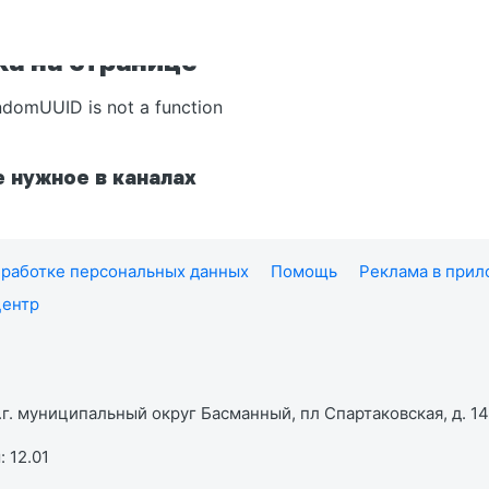
а на странице
ndomUUID is not a function
 нужное в каналах
работке персональных данных
Помощь
Реклама в при
центр
г. муниципальный округ Басманный, пл Спартаковская, д. 14,
 12.01