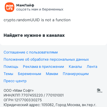
МамЛайф
Ошибка на странице
соцсеть мам и беременных
crypto.randomUUID is not a function
Найдите нужное в каналах
Соглашение с пользователями
Положение об обработке персональных данных
Помощь
Реклама в приложении
Каналы
Лента
Темы
Беременным
Мамам
Планирующим
Пресс-центр
ООО «Мам Софт»
ИНН/КПП 7707455220 / 770101001
ОГРН 1217700330275
Юридический адрес: 105082, Город Москва, вн.тер.г.