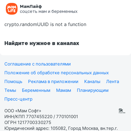
МамЛайф
Ошибка на странице
соцсеть мам и беременных
crypto.randomUUID is not a function
Найдите нужное в каналах
Соглашение с пользователями
Положение об обработке персональных данных
Помощь
Реклама в приложении
Каналы
Лента
Темы
Беременным
Мамам
Планирующим
Пресс-центр
ООО «Мам Софт»
ИНН/КПП 7707455220 / 770101001
ОГРН 1217700330275
Юридический адрес: 105082, Город Москва, вн.тер.г.