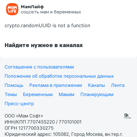
МамЛайф
Ошибка на странице
соцсеть мам и беременных
crypto.randomUUID is not a function
Найдите нужное в каналах
Соглашение с пользователями
Положение об обработке персональных данных
Помощь
Реклама в приложении
Каналы
Лента
Темы
Беременным
Мамам
Планирующим
Пресс-центр
ООО «Мам Софт»
ИНН/КПП 7707455220 / 770101001
ОГРН 1217700330275
Юридический адрес: 105082, Город Москва, вн.тер.г.