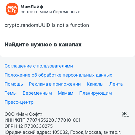
МамЛайф
Ошибка на странице
соцсеть мам и беременных
crypto.randomUUID is not a function
Найдите нужное в каналах
Соглашение с пользователями
Положение об обработке персональных данных
Помощь
Реклама в приложении
Каналы
Лента
Темы
Беременным
Мамам
Планирующим
Пресс-центр
ООО «Мам Софт»
ИНН/КПП 7707455220 / 770101001
ОГРН 1217700330275
Юридический адрес: 105082, Город Москва, вн.тер.г.