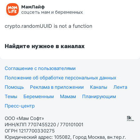
МамЛайф
Ошибка на странице
соцсеть мам и беременных
crypto.randomUUID is not a function
Найдите нужное в каналах
Соглашение с пользователями
Положение об обработке персональных данных
Помощь
Реклама в приложении
Каналы
Лента
Темы
Беременным
Мамам
Планирующим
Пресс-центр
ООО «Мам Софт»
ИНН/КПП 7707455220 / 770101001
ОГРН 1217700330275
Юридический адрес: 105082, Город Москва, вн.тер.г.