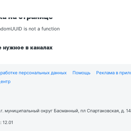
а на странице
ndomUUID is not a function
 нужное в каналах
работке персональных данных
Помощь
Реклама в при
центр
г. муниципальный округ Басманный, пл Спартаковская, д. 14,
 12.01