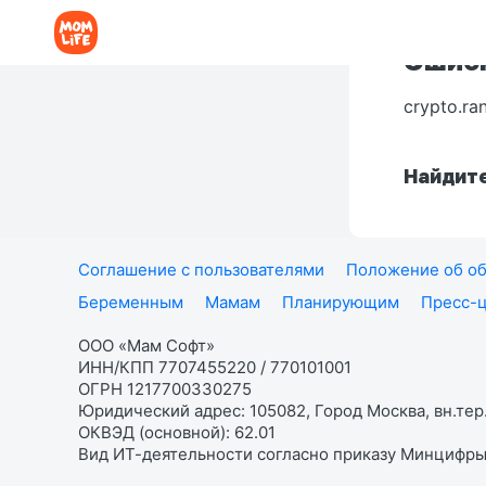
Ошибк
crypto.ra
Найдите
Соглашение с пользователями
Положение об об
Беременным
Мамам
Планирующим
Пресс-
ООО «Мам Софт»
ИНН/КПП 7707455220 / 770101001
ОГРН 1217700330275
Юридический адрес: 105082, Город Москва, вн.тер.
ОКВЭД (основной): 62.01
Вид ИТ-деятельности согласно приказу Минцифры: