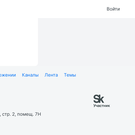
Войти
ложении
Каналы
Лента
Темы
 стр. 2, помещ. 7Н